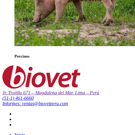
Porcinos
Jr. Trujillo 671 – Magdalena del Mar. Lima – Perú
(51-1) 461-6660
Informes: ventas@biovetperu.com
Inicio